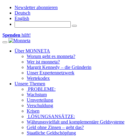
Newsletter abonnieren
Deutsch
English
Spenden
hilft!
Toggle navigation
Über MONNETA
Worum geht es monneta?
Wer ist monneta?
Margrit Kennedy – die Gründerin
Unser Expertennetzwerk
Wertekodex
Unsere Themen
PROBLEME:
Wachstum
Umverteilung
Verschuldung
Krisen
LÖSUNGSANSÄTZE:
Währungsvielfalt und komplementäre Geldsysteme
Geld ohne Zinsen – geht das?
Staatliche Geldschöpfung