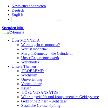
Newsletter abonnieren
Deutsch
English
Spenden
hilft!
Toggle navigation
Über MONNETA
Worum geht es monneta?
Wer ist monneta?
Margrit Kennedy – die Gründerin
Unser Expertennetzwerk
Wertekodex
Unsere Themen
PROBLEME:
Wachstum
Umverteilung
Verschuldung
Krisen
LÖSUNGSANSÄTZE:
Währungsvielfalt und komplementäre Geldsysteme
Geld ohne Zinsen – geht das?
Staatliche Geldschöpfung