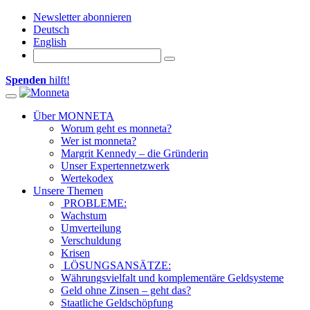
Newsletter abonnieren
Deutsch
English
Spenden
hilft!
Toggle navigation
Über MONNETA
Worum geht es monneta?
Wer ist monneta?
Margrit Kennedy – die Gründerin
Unser Expertennetzwerk
Wertekodex
Unsere Themen
PROBLEME:
Wachstum
Umverteilung
Verschuldung
Krisen
LÖSUNGSANSÄTZE:
Währungsvielfalt und komplementäre Geldsysteme
Geld ohne Zinsen – geht das?
Staatliche Geldschöpfung