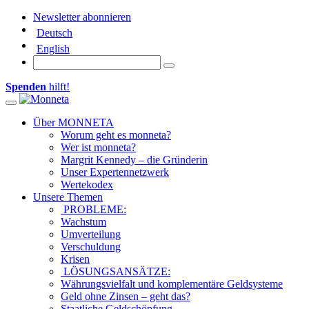
Newsletter abonnieren
Deutsch
English
Spenden
hilft!
Toggle navigation
Über MONNETA
Worum geht es monneta?
Wer ist monneta?
Margrit Kennedy – die Gründerin
Unser Expertennetzwerk
Wertekodex
Unsere Themen
PROBLEME:
Wachstum
Umverteilung
Verschuldung
Krisen
LÖSUNGSANSÄTZE:
Währungsvielfalt und komplementäre Geldsysteme
Geld ohne Zinsen – geht das?
Staatliche Geldschöpfung