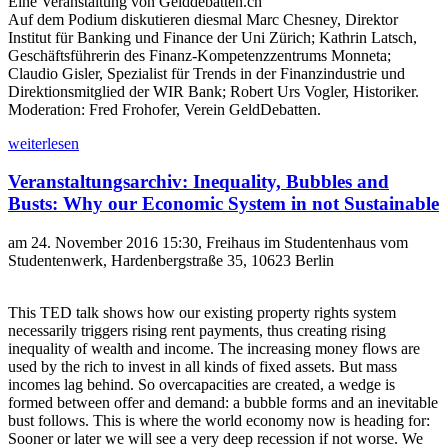
Eine Veranstaltung von Gelddebatten.ch
Auf dem Podium diskutieren diesmal Marc Chesney, Direktor
Institut für Banking und Finance der Uni Zürich; Kathrin Latsch,
Geschäftsführerin des Finanz-Kompetenzzentrums Monneta;
Claudio Gisler, Spezialist für Trends in der Finanzindustrie und
Direktionsmitglied der WIR Bank; Robert Urs Vogler, Historiker.
Moderation: Fred Frohofer, Verein GeldDebatten.
weiterlesen
Veranstaltungsarchiv: Inequality, Bubbles and
Busts: Why our Economic System in not Sustainable
am 24. November 2016 15:30, Freihaus im Studentenhaus vom
Studentenwerk, Hardenbergstraße 35, 10623 Berlin
This TED talk shows how our existing property rights system
necessarily triggers rising rent payments, thus creating rising
inequality of wealth and income. The increasing money flows are
used by the rich to invest in all kinds of fixed assets. But mass
incomes lag behind. So overcapacities are created, a wedge is
formed between offer and demand: a bubble forms and an inevitable
bust follows. This is where the world economy now is heading for:
Sooner or later we will see a very deep recession if not worse. We