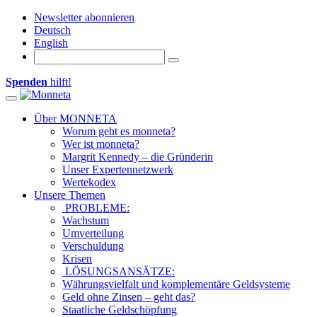
Newsletter abonnieren
Deutsch
English
Spenden
hilft!
Toggle navigation
Über MONNETA
Worum geht es monneta?
Wer ist monneta?
Margrit Kennedy – die Gründerin
Unser Expertennetzwerk
Wertekodex
Unsere Themen
PROBLEME:
Wachstum
Umverteilung
Verschuldung
Krisen
LÖSUNGSANSÄTZE:
Währungsvielfalt und komplementäre Geldsysteme
Geld ohne Zinsen – geht das?
Staatliche Geldschöpfung