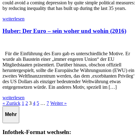
could avoid a coming depression by quite simple political measures:
by reducing inequality that has built up during the last 35 years.
weiterlesen
Huber: Der Euro – sein woher und wohin (2016)
Für die Einführung des Euro gab es unterschiedliche Motive. Er
wurde als Baustein einer „immer engeren Union“ der EU
Mitgliedstaaten präsentiert. Darüber hinaus, obschon offiziell
heruntergespielt, sollte die Europäische Währungsunion (EWU) ein
zweites Weltfinanzzentrum werden, das dem ‚exorbitanten Privileg‘
des US Dollars als einziger bedeutender Weltwährung etwas
entgegensetzen würde. Ein anderes Motiv, speziell im […]
weiterlesen
Seite
Seite
Seite
Seite
Seite
Seite
« Zurück
1
2
3
4
5
…
7
Weiter »
Mehr
Infothek-Format wechseln: