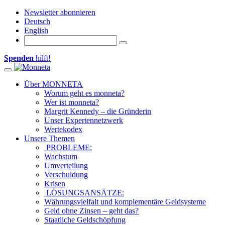
Newsletter abonnieren
Deutsch
English
Spenden
hilft!
Toggle navigation
Über MONNETA
Worum geht es monneta?
Wer ist monneta?
Margrit Kennedy – die Gründerin
Unser Expertennetzwerk
Wertekodex
Unsere Themen
PROBLEME:
Wachstum
Umverteilung
Verschuldung
Krisen
LÖSUNGSANSÄTZE:
Währungsvielfalt und komplementäre Geldsysteme
Geld ohne Zinsen – geht das?
Staatliche Geldschöpfung