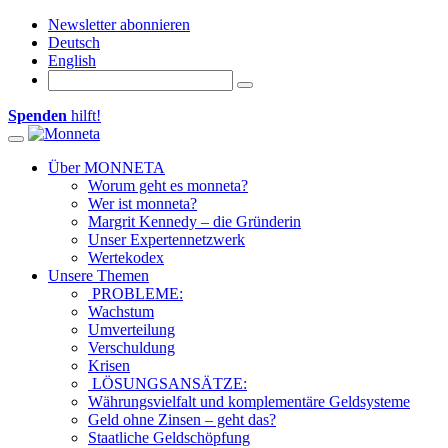
Newsletter abonnieren
Deutsch
English
Spenden
hilft!
Toggle
navigation
Über MONNETA
Worum geht es monneta?
Wer ist monneta?
Margrit Kennedy – die Gründerin
Unser Expertennetzwerk
Wertekodex
Unsere Themen
PROBLEME:
Wachstum
Umverteilung
Verschuldung
Krisen
LÖSUNGSANSÄTZE:
Währungsvielfalt und komplementäre Geldsysteme
Geld ohne Zinsen – geht das?
Staatliche Geldschöpfung