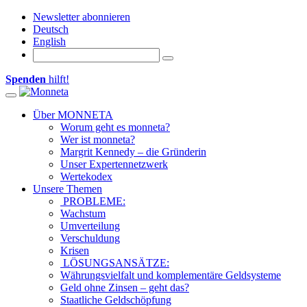
Newsletter abonnieren
Deutsch
English
Spenden
hilft!
Toggle navigation
Über MONNETA
Worum geht es monneta?
Wer ist monneta?
Margrit Kennedy – die Gründerin
Unser Expertennetzwerk
Wertekodex
Unsere Themen
PROBLEME:
Wachstum
Umverteilung
Verschuldung
Krisen
LÖSUNGSANSÄTZE:
Währungsvielfalt und komplementäre Geldsysteme
Geld ohne Zinsen – geht das?
Staatliche Geldschöpfung