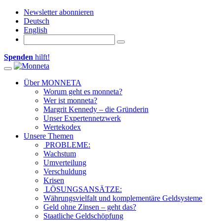
Newsletter abonnieren
Deutsch
English
Spenden
hilft!
Toggle navigation
Über MONNETA
Worum geht es monneta?
Wer ist monneta?
Margrit Kennedy – die Gründerin
Unser Expertennetzwerk
Wertekodex
Unsere Themen
PROBLEME:
Wachstum
Umverteilung
Verschuldung
Krisen
LÖSUNGSANSÄTZE:
Währungsvielfalt und komplementäre Geldsysteme
Geld ohne Zinsen – geht das?
Staatliche Geldschöpfung