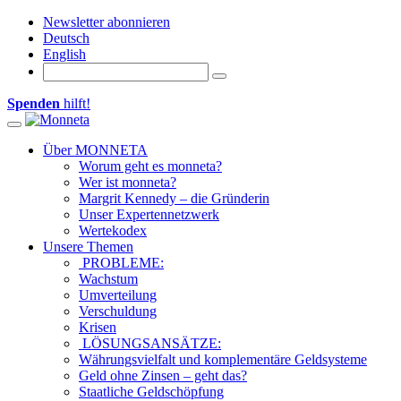
Newsletter abonnieren
Deutsch
English
Spenden
hilft!
Toggle navigation
Über MONNETA
Worum geht es monneta?
Wer ist monneta?
Margrit Kennedy – die Gründerin
Unser Expertennetzwerk
Wertekodex
Unsere Themen
PROBLEME:
Wachstum
Umverteilung
Verschuldung
Krisen
LÖSUNGSANSÄTZE:
Währungsvielfalt und komplementäre Geldsysteme
Geld ohne Zinsen – geht das?
Staatliche Geldschöpfung