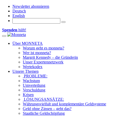
Newsletter abonnieren
Deutsch
English
Spenden
hilft!
Toggle navigation
Über MONNETA
Worum geht es monneta?
Wer ist monneta?
Margrit Kennedy – die Gründerin
Unser Expertennetzwerk
Wertekodex
Unsere Themen
PROBLEME:
Wachstum
Umverteilung
Verschuldung
Krisen
LÖSUNGSANSÄTZE:
Währungsvielfalt und komplementäre Geldsysteme
Geld ohne Zinsen – geht das?
Staatliche Geldschöpfung