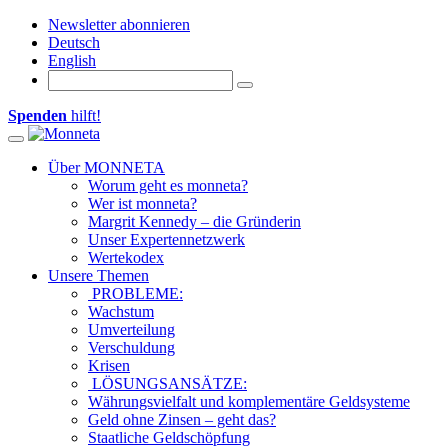
Newsletter abonnieren
Deutsch
English
Spenden
hilft!
Toggle navigation
Über MONNETA
Worum geht es monneta?
Wer ist monneta?
Margrit Kennedy – die Gründerin
Unser Expertennetzwerk
Wertekodex
Unsere Themen
PROBLEME:
Wachstum
Umverteilung
Verschuldung
Krisen
LÖSUNGSANSÄTZE:
Währungsvielfalt und komplementäre Geldsysteme
Geld ohne Zinsen – geht das?
Staatliche Geldschöpfung