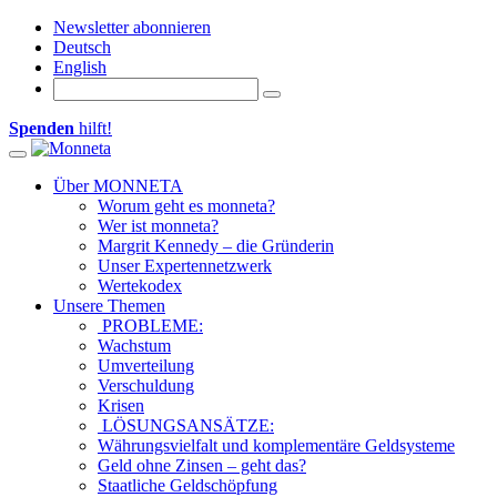
Newsletter abonnieren
Deutsch
English
Spenden
hilft!
Toggle navigation
Über MONNETA
Worum geht es monneta?
Wer ist monneta?
Margrit Kennedy – die Gründerin
Unser Expertennetzwerk
Wertekodex
Unsere Themen
PROBLEME:
Wachstum
Umverteilung
Verschuldung
Krisen
LÖSUNGSANSÄTZE:
Währungsvielfalt und komplementäre Geldsysteme
Geld ohne Zinsen – geht das?
Staatliche Geldschöpfung