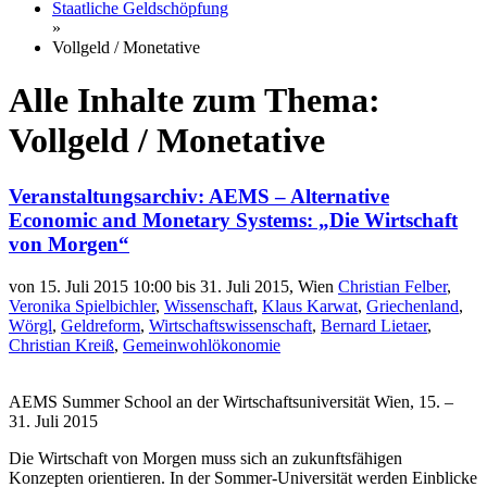
Staatliche Geldschöpfung
»
Vollgeld / Monetative
Alle Inhalte zum Thema:
Vollgeld / Monetative
Veranstaltungsarchiv: AEMS – Alternative
Economic and Monetary Systems: „Die Wirtschaft
von Morgen“
von 15. Juli 2015 10:00 bis 31. Juli 2015, Wien
Christian Felber
,
Veronika Spielbichler
,
Wissenschaft
,
Klaus Karwat
,
Griechenland
,
Wörgl
,
Geldreform
,
Wirtschaftswissenschaft
,
Bernard Lietaer
,
Christian Kreiß
,
Gemeinwohlökonomie
AEMS Summer School an der Wirtschaftsuniversität Wien, 15. –
31. Juli 2015
Die Wirtschaft von Morgen muss sich an zukunftsfähigen
Konzepten orientieren. In der Sommer-Universität werden Einblicke