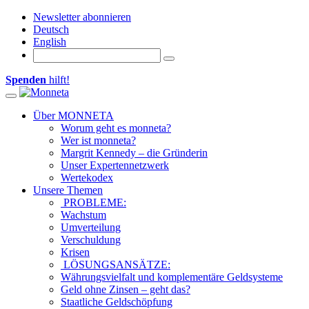
Newsletter abonnieren
Deutsch
English
Spenden
hilft!
Toggle navigation
Über MONNETA
Worum geht es monneta?
Wer ist monneta?
Margrit Kennedy – die Gründerin
Unser Expertennetzwerk
Wertekodex
Unsere Themen
PROBLEME:
Wachstum
Umverteilung
Verschuldung
Krisen
LÖSUNGSANSÄTZE:
Währungsvielfalt und komplementäre Geldsysteme
Geld ohne Zinsen – geht das?
Staatliche Geldschöpfung