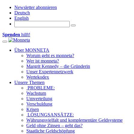
Newsletter abonnieren
Deutsch
English
Spenden
hilft!
Toggle navigation
Über MONNETA
Worum geht es monneta?
Wer ist monneta?
Margrit Kennedy – die Gründerin
Unser Expertennetzwerk
Wertekodex
Unsere Themen
PROBLEME:
Wachstum
Umverteilung
Verschuldung
Krisen
LÖSUNGSANSÄTZE:
Währungsvielfalt und komplementäre Geldsysteme
Geld ohne Zinsen – geht das?
Staatliche Geldschöpfung