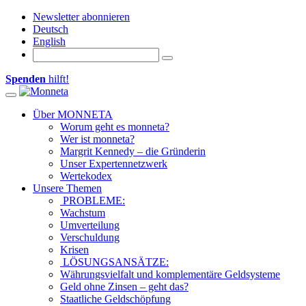
Newsletter abonnieren
Deutsch
English
Spenden
hilft!
Toggle navigation
Über MONNETA
Worum geht es monneta?
Wer ist monneta?
Margrit Kennedy – die Gründerin
Unser Expertennetzwerk
Wertekodex
Unsere Themen
PROBLEME:
Wachstum
Umverteilung
Verschuldung
Krisen
LÖSUNGSANSÄTZE:
Währungsvielfalt und komplementäre Geldsysteme
Geld ohne Zinsen – geht das?
Staatliche Geldschöpfung