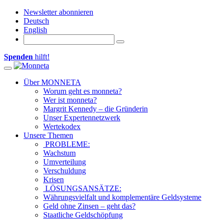
Newsletter abonnieren
Deutsch
English
Spenden
hilft!
Toggle navigation
Über MONNETA
Worum geht es monneta?
Wer ist monneta?
Margrit Kennedy – die Gründerin
Unser Expertennetzwerk
Wertekodex
Unsere Themen
PROBLEME:
Wachstum
Umverteilung
Verschuldung
Krisen
LÖSUNGSANSÄTZE:
Währungsvielfalt und komplementäre Geldsysteme
Geld ohne Zinsen – geht das?
Staatliche Geldschöpfung