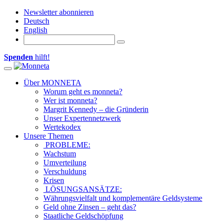
Newsletter abonnieren
Deutsch
English
Spenden
hilft!
Toggle navigation
Über MONNETA
Worum geht es monneta?
Wer ist monneta?
Margrit Kennedy – die Gründerin
Unser Expertennetzwerk
Wertekodex
Unsere Themen
PROBLEME:
Wachstum
Umverteilung
Verschuldung
Krisen
LÖSUNGSANSÄTZE:
Währungsvielfalt und komplementäre Geldsysteme
Geld ohne Zinsen – geht das?
Staatliche Geldschöpfung