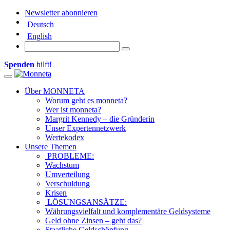
Newsletter abonnieren
Deutsch
English
Spenden
hilft!
Toggle navigation
Über MONNETA
Worum geht es monneta?
Wer ist monneta?
Margrit Kennedy – die Gründerin
Unser Expertennetzwerk
Wertekodex
Unsere Themen
PROBLEME:
Wachstum
Umverteilung
Verschuldung
Krisen
LÖSUNGSANSÄTZE:
Währungsvielfalt und komplementäre Geldsysteme
Geld ohne Zinsen – geht das?
Staatliche Geldschöpfung