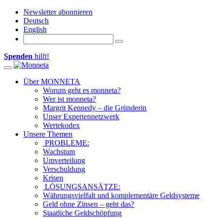
Newsletter abonnieren
Deutsch
English
Spenden
hilft!
Toggle navigation
Über MONNETA
Worum geht es monneta?
Wer ist monneta?
Margrit Kennedy – die Gründerin
Unser Expertennetzwerk
Wertekodex
Unsere Themen
PROBLEME:
Wachstum
Umverteilung
Verschuldung
Krisen
LÖSUNGSANSÄTZE:
Währungsvielfalt und komplementäre Geldsysteme
Geld ohne Zinsen – geht das?
Staatliche Geldschöpfung