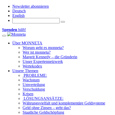
Newsletter abonnieren
Deutsch
English
Spenden
hilft!
Toggle navigation
Über MONNETA
Worum geht es monneta?
Wer ist monneta?
Margrit Kennedy – die Gründerin
Unser Expertennetzwerk
Wertekodex
Unsere Themen
PROBLEME:
Wachstum
Umverteilung
Verschuldung
Krisen
LÖSUNGSANSÄTZE:
Währungsvielfalt und komplementäre Geldsysteme
Geld ohne Zinsen – geht das?
Staatliche Geldschöpfung