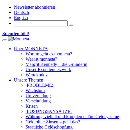
Newsletter abonnieren
Deutsch
English
Spenden
hilft!
Toggle navigation
Über MONNETA
Worum geht es monneta?
Wer ist monneta?
Margrit Kennedy – die Gründerin
Unser Expertennetzwerk
Wertekodex
Unsere Themen
PROBLEME:
Wachstum
Umverteilung
Verschuldung
Krisen
LÖSUNGSANSÄTZE:
Währungsvielfalt und komplementäre Geldsysteme
Geld ohne Zinsen – geht das?
Staatliche Geldschöpfung