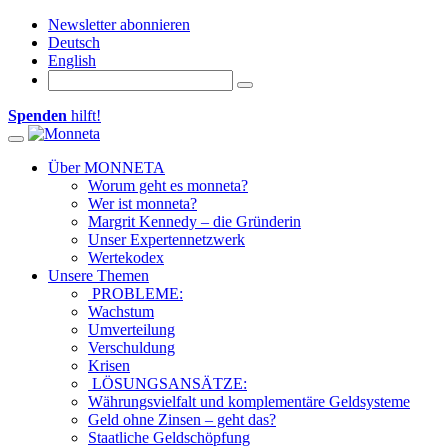
Newsletter abonnieren
Deutsch
English
Spenden
hilft!
Toggle navigation
Über MONNETA
Worum geht es monneta?
Wer ist monneta?
Margrit Kennedy – die Gründerin
Unser Expertennetzwerk
Wertekodex
Unsere Themen
PROBLEME:
Wachstum
Umverteilung
Verschuldung
Krisen
LÖSUNGSANSÄTZE:
Währungsvielfalt und komplementäre Geldsysteme
Geld ohne Zinsen – geht das?
Staatliche Geldschöpfung