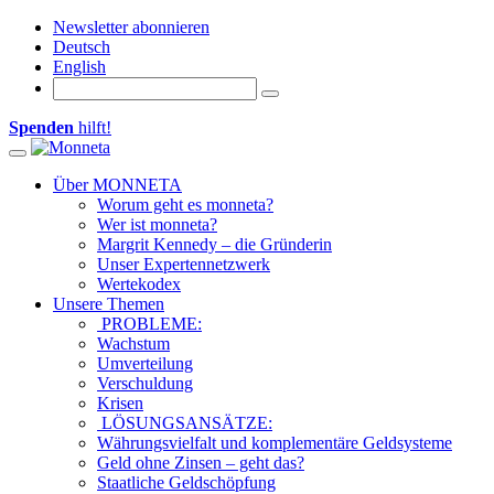
Newsletter abonnieren
Deutsch
English
Spenden
hilft!
Toggle navigation
Über MONNETA
Worum geht es monneta?
Wer ist monneta?
Margrit Kennedy – die Gründerin
Unser Expertennetzwerk
Wertekodex
Unsere Themen
PROBLEME:
Wachstum
Umverteilung
Verschuldung
Krisen
LÖSUNGSANSÄTZE:
Währungsvielfalt und komplementäre Geldsysteme
Geld ohne Zinsen – geht das?
Staatliche Geldschöpfung