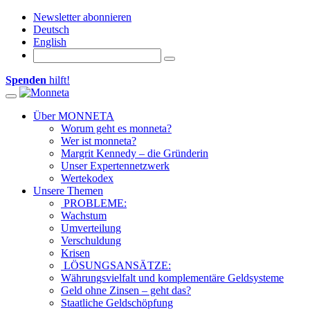
Newsletter abonnieren
Deutsch
English
Spenden
hilft!
Toggle navigation
Über MONNETA
Worum geht es monneta?
Wer ist monneta?
Margrit Kennedy – die Gründerin
Unser Expertennetzwerk
Wertekodex
Unsere Themen
PROBLEME:
Wachstum
Umverteilung
Verschuldung
Krisen
LÖSUNGSANSÄTZE:
Währungsvielfalt und komplementäre Geldsysteme
Geld ohne Zinsen – geht das?
Staatliche Geldschöpfung