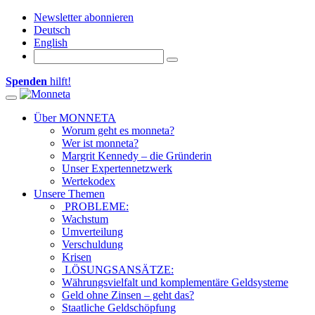
Newsletter abonnieren
Deutsch
English
Spenden
hilft!
Toggle navigation
Über MONNETA
Worum geht es monneta?
Wer ist monneta?
Margrit Kennedy – die Gründerin
Unser Expertennetzwerk
Wertekodex
Unsere Themen
PROBLEME:
Wachstum
Umverteilung
Verschuldung
Krisen
LÖSUNGSANSÄTZE:
Währungsvielfalt und komplementäre Geldsysteme
Geld ohne Zinsen – geht das?
Staatliche Geldschöpfung