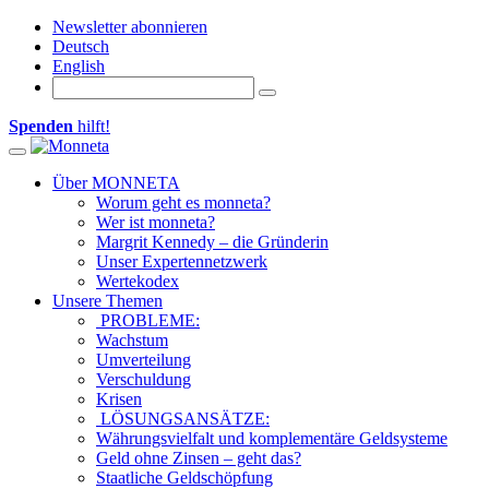
Newsletter abonnieren
Deutsch
English
Spenden
hilft!
Toggle navigation
Über MONNETA
Worum geht es monneta?
Wer ist monneta?
Margrit Kennedy – die Gründerin
Unser Expertennetzwerk
Wertekodex
Unsere Themen
PROBLEME:
Wachstum
Umverteilung
Verschuldung
Krisen
LÖSUNGSANSÄTZE:
Währungsvielfalt und komplementäre Geldsysteme
Geld ohne Zinsen – geht das?
Staatliche Geldschöpfung