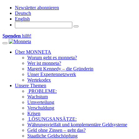
Newsletter abonnieren
Deutsch
English
Spenden
hilft!
Toggle navigation
Über MONNETA
Worum geht es monneta?
Wer ist monneta?
Margrit Kennedy – die Gründerin
Unser Expertennetzwerk
Wertekodex
Unsere Themen
PROBLEME:
Wachstum
Umverteilung
Verschuldung
Krisen
LÖSUNGSANSÄTZE:
Währungsvielfalt und komplementäre Geldsysteme
Geld ohne Zinsen – geht das?
Staatliche Geldschöpfung