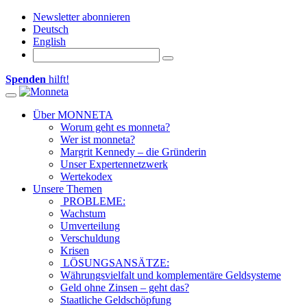
Newsletter abonnieren
Deutsch
English
Spenden
hilft!
Toggle navigation
Über MONNETA
Worum geht es monneta?
Wer ist monneta?
Margrit Kennedy – die Gründerin
Unser Expertennetzwerk
Wertekodex
Unsere Themen
PROBLEME:
Wachstum
Umverteilung
Verschuldung
Krisen
LÖSUNGSANSÄTZE:
Währungsvielfalt und komplementäre Geldsysteme
Geld ohne Zinsen – geht das?
Staatliche Geldschöpfung