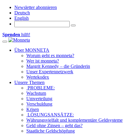
Newsletter abonnieren
Deutsch
English
Spenden
hilft!
Toggle navigation
Über MONNETA
Worum geht es monneta?
Wer ist monneta?
Margrit Kennedy – die Gründerin
Unser Expertennetzwerk
Wertekodex
Unsere Themen
PROBLEME:
Wachstum
Umverteilung
Verschuldung
Krisen
LÖSUNGSANSÄTZE:
Währungsvielfalt und komplementäre Geldsysteme
Geld ohne Zinsen – geht das?
Staatliche Geldschöpfung