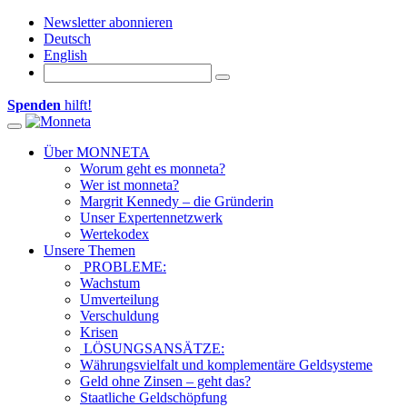
Newsletter abonnieren
Deutsch
English
Spenden
hilft!
Toggle navigation
Über MONNETA
Worum geht es monneta?
Wer ist monneta?
Margrit Kennedy – die Gründerin
Unser Expertennetzwerk
Wertekodex
Unsere Themen
PROBLEME:
Wachstum
Umverteilung
Verschuldung
Krisen
LÖSUNGSANSÄTZE:
Währungsvielfalt und komplementäre Geldsysteme
Geld ohne Zinsen – geht das?
Staatliche Geldschöpfung