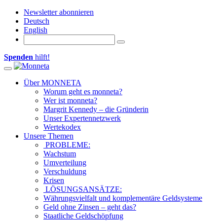
Newsletter abonnieren
Deutsch
English
Spenden
hilft!
Toggle navigation
Über MONNETA
Worum geht es monneta?
Wer ist monneta?
Margrit Kennedy – die Gründerin
Unser Expertennetzwerk
Wertekodex
Unsere Themen
PROBLEME:
Wachstum
Umverteilung
Verschuldung
Krisen
LÖSUNGSANSÄTZE:
Währungsvielfalt und komplementäre Geldsysteme
Geld ohne Zinsen – geht das?
Staatliche Geldschöpfung