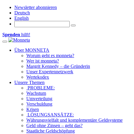
Newsletter abonnieren
Deutsch
English
Spenden
hilft!
Toggle navigation
Über MONNETA
Worum geht es monneta?
Wer ist monneta?
Margrit Kennedy – die Gründerin
Unser Expertennetzwerk
Wertekodex
Unsere Themen
PROBLEME:
Wachstum
Umverteilung
Verschuldung
Krisen
LÖSUNGSANSÄTZE:
Währungsvielfalt und komplementäre Geldsysteme
Geld ohne Zinsen – geht das?
Staatliche Geldschöpfung